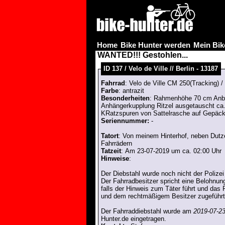
Home
Bike Hunter werden
Mein Bik
WANTED!!! Gestohlen...
ID 137 / Velo de Ville // Berlin - 13187
Fahrrad
: Velo de Ville CM 250(Tracking) /
Farbe
: antrazit
Besonderheiten
: Rahmenhöhe 70 cm Anb
Anhängerkupplung Ritzel ausgetauscht ca.
KRatzspuren von Sattelrasche auf Gepäckt
Seriennummer:
-
Tatort
: Von meinem Hinterhof, neben Dut
Fahrrädern
Tatzeit
: Am 23-07-2019 um ca. 02:00 Uhr
Hinweise
:
Der Diebstahl wurde noch nicht der Polize
Der Fahrradbesitzer spricht eine Belohnu
falls der Hinweis zum Täter führt und das 
und dem rechtmäßigem Besitzer zugeführt
Der Fahrraddiebstahl wurde am
2019-07-23
Hunter.de eingetragen.