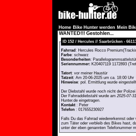
Home
Bike Hunter werden
Mein Bik
WANTED!!! Gestohlen...
ID 152 / Hercules // Saarbrücken - 6611
Fahrrad
: Hercules Rocco Premium(Trackin
Farbe
: schwarz
Besonderheiten
: Parallelogrammsattelstü
Seriennummer:
K20407119 1172893 (Tret
Tatort
: vor meiner Haustür
Tatzeit
: Am 20-06-2025 um ca. 18:00 Uhr
Hinweise
: pol. Ermittlung wurde eingestell
Der Diebstahl wurde noch nicht der Polize
Der Fahrraddiebstahl wurde am
2025-07-31
Hunter.de eingetragen.
Kontakt
: Peter
Telefon
: 017655230927
Falls Du das Fahrrad wiedererkennst oder 
zum Täter oder verbleib des Bikes hast, d
unter der eben genannten Telefonummer mi